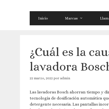
Saltar
al
contenido
Inicio
Marcas
Llama
¿Cuál es la cau
lavadora Bosc
22 marzo, 2022
por
admin
Las lavadoras Bosch ahorran tiempo y dine
tecnología de dosificación automática que
detergente necesaria. Las pantallas inco