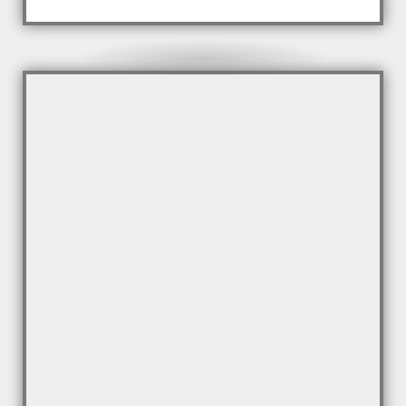
Servicio técnico Lavavajillas
Whirlpool
Reparación de Lavavajillas Whirlpool en
Barcelona y poblaciones.
¿Necesitas un técnico hoy mismo?
Haz clic aquí