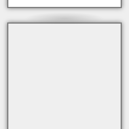
Servicio técnico Lavavajillas
Whirlpool
Reparación de Lavavajillas Whirlpool en
Cabrils y poblaciones.
¿Necesitas un técnico hoy mismo?
Haz clic aquí